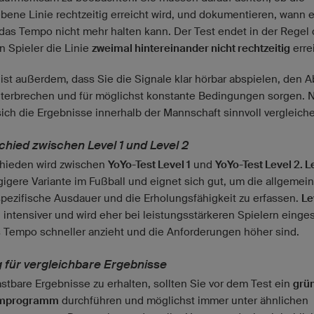
bene Linie rechtzeitig erreicht wird, und dokumentieren, wann e
 das Tempo nicht mehr halten kann. Der Test endet in der Regel 
n Spieler die Linie
zweimal hintereinander nicht rechtzeitig
erre
 ist außerdem, dass Sie die Signale klar hörbar abspielen, den A
nterbrechen und für möglichst konstante Bedingungen sorgen. 
sich die Ergebnisse innerhalb der Mannschaft sinnvoll vergleich
chied zwischen Level 1 und Level 2
hieden wird zwischen
YoYo-Test Level 1
und
YoYo-Test Level 2. L
gigere Variante im Fußball und eignet sich gut, um die allgemei
spezifische Ausdauer und die Erholungsfähigkeit zu erfassen.
Le
 intensiver und wird eher bei leistungsstärkeren Spielern einges
s Tempo schneller anzieht und die Anforderungen höher sind.
g für vergleichbare Ergebnisse
stbare Ergebnisse zu erhalten, sollten Sie vor dem Test ein
grü
mprogramm
durchführen und möglichst immer unter ähnlichen