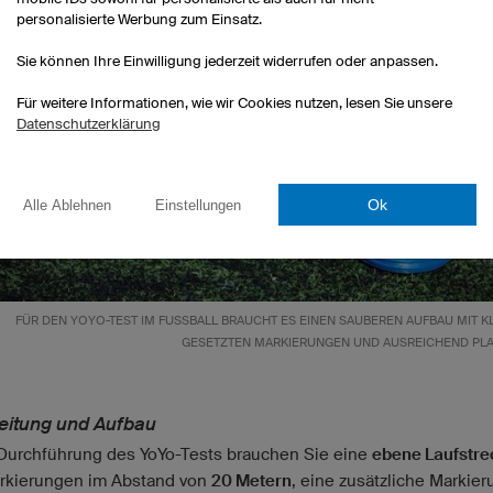
personalisierte Werbung zum Einsatz.
Sie können Ihre Einwilligung jederzeit widerrufen oder anpassen.
Für weitere Informationen, wie wir Cookies nutzen, lesen Sie unsere
Datenschutzerklärung
Ok
Alle Ablehnen
Einstellungen
FÜR DEN YOYO-TEST IM FUSSBALL BRAUCHT ES EINEN SAUBEREN AUFBAU MIT KLA
ESETZTEN MARKIERUNGEN UND AUSREICHEND PLAT
eitung und Aufbau
 Durchführung des YoYo-Tests brauchen Sie eine
ebene Laufstre
rkierungen im Abstand von
20 Metern
, eine zusätzliche Markier