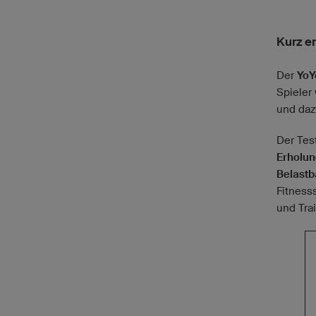
Kurz er
Der
YoY
Spieler
und daz
Der Tes
Erholun
Belastb
Fitness
und Trai