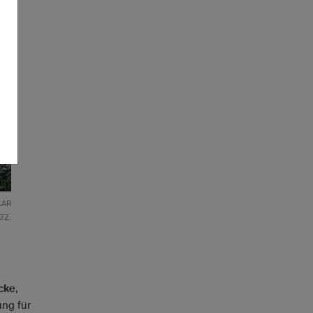
R G
Z.
cke
,
ung für