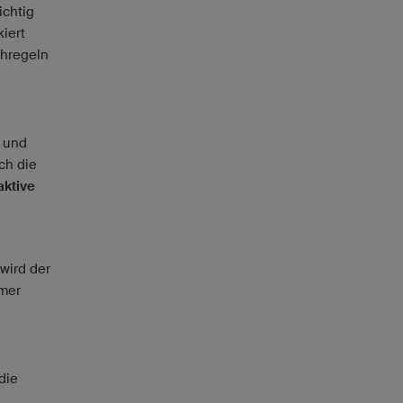
ichtig
iert
chregeln
n und
ch die
aktive
wird der
mmer
die