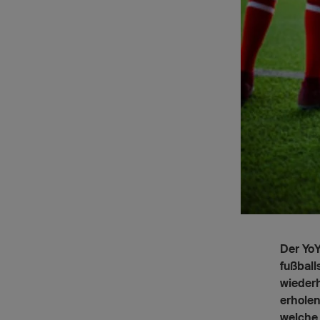
Der YoY
fußball
wiederh
erholen
welche 