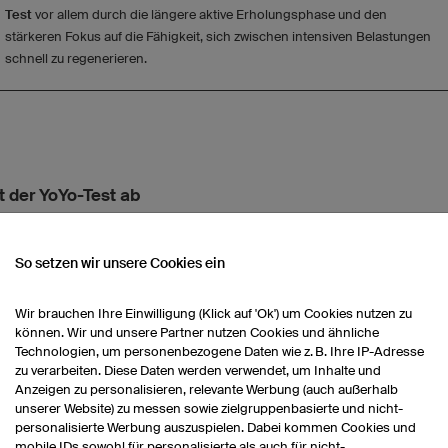
Test
vor allem durch die längere aktive Erholungsphase und den
stärkeren Fokus auf die Fähigkeit, sich zwischen intensiven Belastungen
schnell zu regenerieren.
t der YoYo-Test ab
-Test ist in der Durchführung grundsätzlich einfach, sollte aber
So setzen wir unsere Cookies ein
iert werden, damit die Ergebnisse aussagekräftig sind und sich
lb der Mannschaft vergleichen lassen. Entscheidend sind ein
kl
, ein
Wir brauchen Ihre Einwilligung (Klick auf 'Ok') um Cookies nutzen zu
standardisierter Ablauf
und die
genaue Beobachtung durch
können. Wir und unsere Partner nutzen Cookies und ähnliche
Technologien, um personenbezogene Daten wie z. B. Ihre IP-Adresse
zu verarbeiten. Diese Daten werden verwendet, um Inhalte und
Anzeigen zu personalisieren, relevante Werbung (auch außerhalb
unserer Website) zu messen sowie zielgruppenbasierte und nicht-
personalisierte Werbung auszuspielen. Dabei kommen Cookies und
mobile IDs sowohl für personalisierte als auch für nicht-