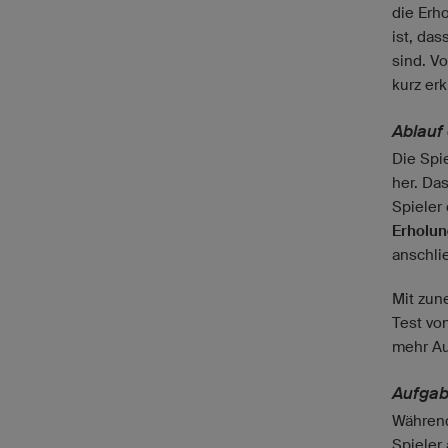
die Erh
ist, da
sind. V
kurz erk
Ablauf
Die Spi
her. Da
Spieler
Erholu
anschli
Mit zun
Test vo
mehr Au
Aufgab
Während
Spieler