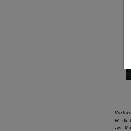
Vorber
Für die
zwei Ma