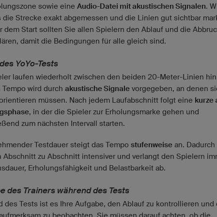
olungszone sowie eine
Audio-Datei mit akustischen Signalen
. W
ss die Strecke exakt abgemessen und die Linien gut sichtbar mark
or dem Start sollten Sie allen Spielern den Ablauf und die Abbru
lären, damit die Bedingungen für alle gleich sind.
 des YoYo-Tests
eler laufen wiederholt zwischen den beiden 20-Meter-Linien hi
s Tempo wird durch
akustische Signale
vorgegeben, an denen si
 orientieren müssen. Nach jedem Laufabschnitt folgt eine
kurze 
ngsphase
, in der die Spieler zur Erholungsmarke gehen und
eßend zum nächsten Intervall starten.
ehmender Testdauer steigt das Tempo
stufenweise
an. Dadurch 
n Abschnitt zu Abschnitt intensiver und verlangt den Spielern i
sdauer, Erholungsfähigkeit und Belastbarkeit ab.
e des Trainers während des Tests
 des Tests ist es Ihre Aufgabe, den Ablauf zu kontrollieren und 
 aufmerksam zu beobachten. Sie müssen darauf achten, ob die