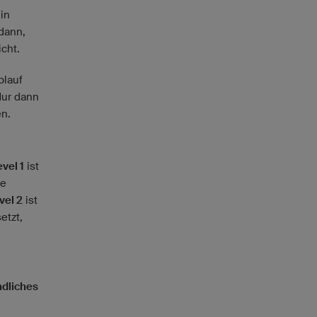
in
dann,
icht.
blauf
Nur dann
en.
evel 1
ist
ne
vel 2
ist
etzt,
ndliches