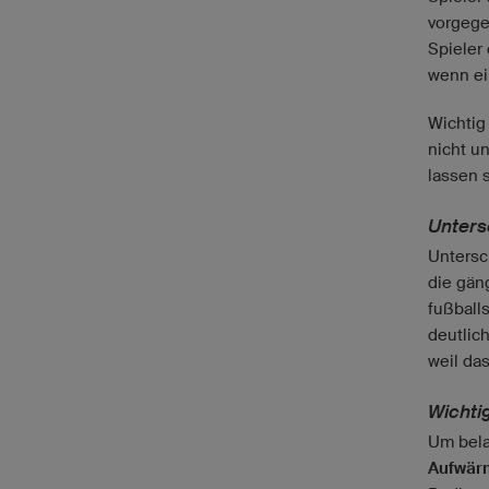
vorgege
Spieler
wenn ei
Wichtig
nicht u
lassen 
Unters
Untersc
die gän
fußball
deutlich
weil da
Wichti
Um bela
Aufwär