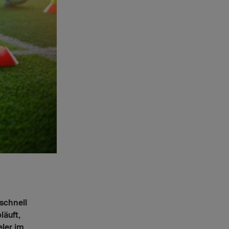
schnell
läuft,
eler im