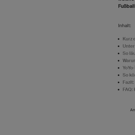
Fußball 
Inhalt:
Kurz 
Unter
So lä
Warum
YoYo-
So kö
Fazit
FAQ: 
An