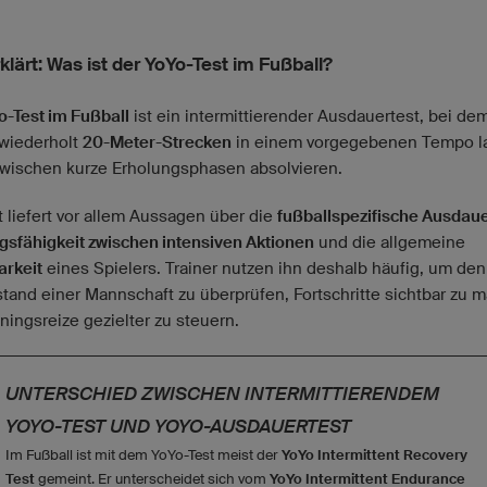
klärt: Was ist der YoYo-Test im Fußball?
o-Test im Fußball
ist ein intermittierender Ausdauertest, bei de
 wiederholt
20-Meter-Strecken
in einem vorgegebenen Tempo l
wischen kurze Erholungsphasen absolvieren.
t liefert vor allem Aussagen über die
fußballspezifische Ausdau
gsfähigkeit zwischen intensiven Aktionen
und die allgemeine
arkeit
eines Spielers. Trainer nutzen ihn deshalb häufig, um den
stand einer Mannschaft zu überprüfen, Fortschritte sichtbar zu 
ningsreize gezielter zu steuern.
UNTERSCHIED ZWISCHEN INTERMITTIERENDEM
YOYO-TEST UND YOYO-AUSDAUERTEST
Im Fußball ist mit dem YoYo-Test meist der
YoYo Intermittent Recovery
Test
gemeint. Er unterscheidet sich vom
YoYo Intermittent Endurance