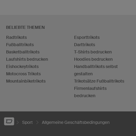
BELIEBTE THEMEN
Radtrikots
Esporttrikots
Fußballtrikots
Darttrikots
Basketballtrikots
T-Shirts bedrucken
Laufshirts bedrucken
Hoodies bedrucken
Eishockeytrikots
Handballtrikots selbst
Motocross Trikots
gestalten
Mountainbiketrikots
Trikotsätze Fußballtrikots
Firmenlaufshirts
bedrucken
Sport
Allgemeine Geschäftsbedingungen