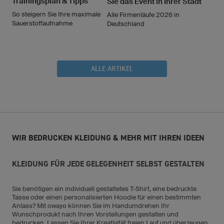
Trainingsplan & Tipps
Sie das Event in Ihrer Stadt
So steigern Sie Ihre maximale
Alle Firmenläufe 2026 in
Sauerstoffaufnahme
Deutschland
ALLE ARTIKEL
WIR BEDRUCKEN KLEIDUNG & MEHR MIT IHREN IDEEN
KLEIDUNG FÜR JEDE GELEGENHEIT SELBST GESTALTEN
Sie benötigen ein individuell gestaltetes T-Shirt, eine bedruckte
Tasse oder einen personalisierten Hoodie für einen bestimmten
Anlass? Mit owayo können Sie im Handumdrehen Ihr
Wunschprodukt nach Ihren Vorstellungen gestalten und
bedrucken. Lassen Sie Ihrer Kreativität freien Lauf und überzeugen