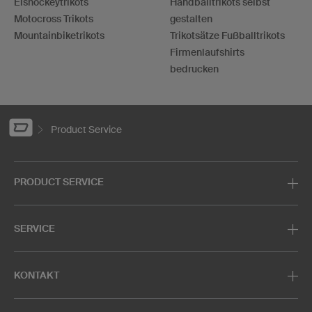
Eishockeytrikots
Handballtrikots selbst
Motocross Trikots
gestalten
Mountainbiketrikots
Trikotsätze Fußballtrikots
Firmenlaufshirts
bedrucken
Product Service
PRODUCT SERVICE
SERVICE
KONTAKT