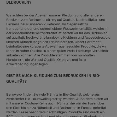
BEDRUCKEN?
Wir achten bei der Auswahl unserer Kleidung und aller anderen
Produkte zum Bedrucken streng auf Qualität, Nachhaltigkeit und
Fairness bei all unseren Zulieferern. Im Gegensatz zu
trendabhängiger und schnelllebiger Wegwerfmentalität, welche in
der Modeindustrie weit verbreitet ist, setzen wir für das Bedrucken
auf qualitativ hochwertige langlebige Kleidung und Accessoires, die
unseren Kunden lange Zeit Freude bereiten. Unser Sortiment
beinhaltet eine kuratierte Auswahl ausgesuchter Produkte, die wir
Ihnen in hoher Qualität zu einem guten Preis-Leistungs-Verhältnis
anbieten können. Alle Produkte stammen von namhaften
Herstellern, die Wert auf Qualität, Ökologie und faire
Arbeitsbedingungen legen.
GIBT ES AUCH KLEIDUNG ZUM BEDRUCKEN IN BIO-
QUALITÄT?
Bei owayo finden Sie viele T-Shirts in Bio-Qualität, welche aus
zertifizierter Bio-Baumwolle gefertigt werden. Außerdem bieten wir
mit unserer Couture-Reihe auch T-Shirts, die von der Faser über
den Stoff bis hin zu Näharbeit und Bedrucken in Europa gefertigt
werden. Diese besonders nachhaltigen Produkte sind durch ein
ECO-Logo gekennzeichnet und bieten besondere ökologische