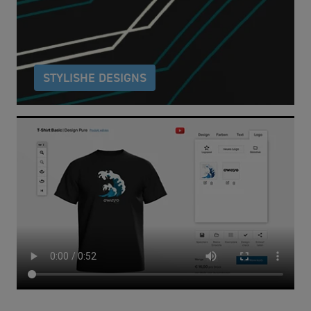
Ideen grafisch umzusetzen und trendige Unikate zu
gestalten.
STYLISHE DESIGNS
Als Basis für die Gestaltung Ihrer Bekleidung stehen
Ihnen exklusive Grunddesigns verschiedener
Stilrichtungen zur Verfügung.