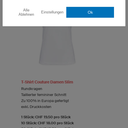
Alle
Ok
Einstellungen
Ablehnen
T-Shirt Couture Damen Slim
Rundkragen
Taillierter femininer Schnitt
Zu 100% in Europa gefertigt
exkl. Druckkosten
1 Stück: CHF 19.50 pro Stück
10 Stück: CHF 18.00 pro Stück