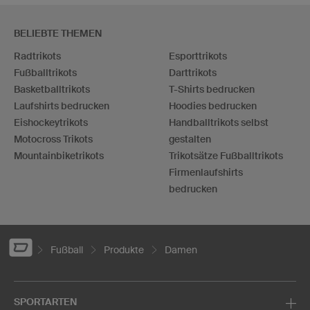
BELIEBTE THEMEN
Radtrikots
Esporttrikots
Fußballtrikots
Darttrikots
Basketballtrikots
T-Shirts bedrucken
Laufshirts bedrucken
Hoodies bedrucken
Eishockeytrikots
Handballtrikots selbst
Motocross Trikots
gestalten
Mountainbiketrikots
Trikotsätze Fußballtrikots
Firmenlaufshirts
bedrucken
Fußball
Produkte
Damen
SPORTARTEN