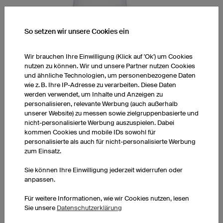
So setzen wir unsere Cookies ein
Wir brauchen Ihre Einwilligung (Klick auf 'Ok') um Cookies
nutzen zu können. Wir und unsere Partner nutzen Cookies
und ähnliche Technologien, um personenbezogene Daten
T-Shirt Couture Damen
wie z. B. Ihre IP-Adresse zu verarbeiten. Diese Daten
Rundkragen
werden verwendet, um Inhalte und Anzeigen zu
Optimierter Damenschnitt
personalisieren, relevante Werbung (auch außerhalb
Zu 100% in Europa gefertigt
unserer Website) zu messen sowie zielgruppenbasierte und
exkl. Druckkosten
nicht-personalisierte Werbung auszuspielen. Dabei
kommen Cookies und mobile IDs sowohl für
1 Stück: CHF 19.50 pro Stück
personalisierte als auch für nicht-personalisierte Werbung
10 Stück: CHF 18.00 pro Stück
zum Einsatz.
50 Stück: CHF 15.50 pro Stück
Sie können Ihre Einwilligung jederzeit widerrufen oder
anpassen.
Für weitere Informationen, wie wir Cookies nutzen, lesen
Sie unsere
Datenschutzerklärung