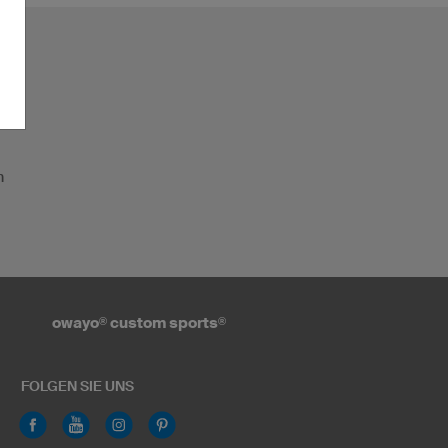
n
owayo
®
custom sports
®
FOLGEN SIE UNS