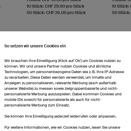
k
10 Stück: CHF 29.00 pro Stück
10 Stück:
50 Stück: CHF 26.00 pro Stück
50 Stück:
So setzen wir unsere Cookies ein
NSEREM SORTIMENT
Wir brauchen Ihre Einwilligung (Klick auf 'Ok') um Cookies nutzen zu
können. Wir und unsere Partner nutzen Cookies und ähnliche
Technologien, um personenbezogene Daten wie z. B. Ihre IP-Adresse
zu verarbeiten. Diese Daten werden verwendet, um Inhalte und
Fußballstutzen
Fußballtrikots Damen
Fu
Anzeigen zu personalisieren, relevante Werbung (auch außerhalb
unserer Website) zu messen sowie zielgruppenbasierte und nicht-
personalisierte Werbung auszuspielen. Dabei kommen Cookies und
Fußballtrikots Kinder
mobile IDs sowohl für personalisierte als auch für nicht-
personalisierte Werbung zum Einsatz.
Sie können Ihre Einwilligung jederzeit widerrufen oder anpassen.
Für weitere Informationen, wie wir Cookies nutzen, lesen Sie unsere