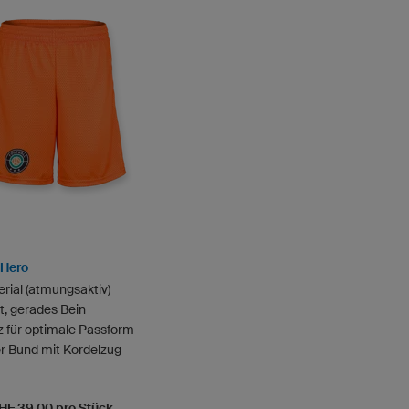
 Hero
rial (atmungsaktiv)
it, gerades Bein
z für optimale Passform
er Bund mit Kordelzug
CHF 39.00 pro Stück