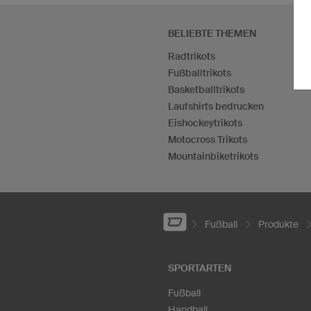
BELIEBTE THEMEN
Radtrikots
Fußballtrikots
Basketballtrikots
Laufshirts bedrucken
Eishockeytrikots
Motocross Trikots
Mountainbiketrikots
Fußball
Produkte
SPORTARTEN
Fußball
Handball