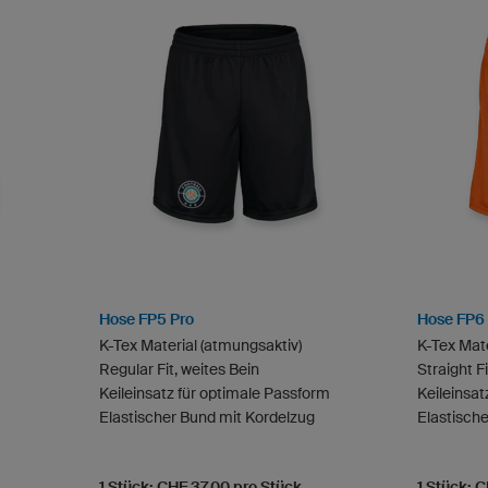
Hose FP5 Pro
Hose FP6
K-Tex Material (atmungsaktiv)
K-Tex Mate
Regular Fit, weites Bein
Straight F
Keileinsatz für optimale Passform
Keileinsat
Elastischer Bund mit Kordelzug
Elastisch
1 Stück: CHF 37.00 pro Stück
1 Stück: 