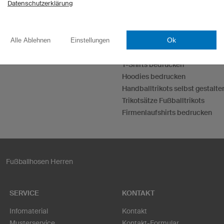
Datenschutzerklärung
Ok
Alle Ablehnen
Einstellungen
Esporttrikots
Darttrikots
T-Shirts bedrucken
Hoodies bedrucken
Handballtrikots selbst gestalte
Trikotsätze Fußballtrikots
Firmenlaufshirts bedrucken
Fußballhosen Herren
SERVICE
KONTAKT
Infomaterial
Kontakt
Musterservice
Kontakt-Formular