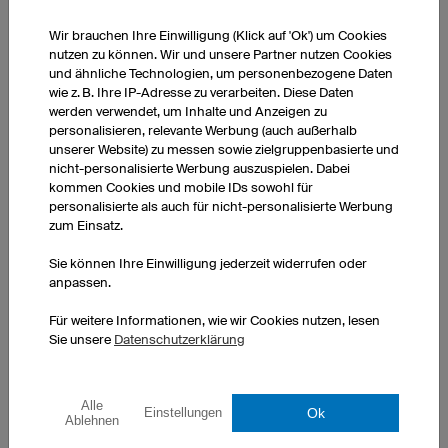
BESCHRIFTUNGEN
Wir brauchen Ihre Einwilligung (Klick auf 'Ok') um Cookies
INKLUSIVE
nutzen zu können. Wir und unsere Partner nutzen Cookies
Namen, Nummern und Texte
und ähnliche Technologien, um personenbezogene Daten
können problemlos auf dem
wie z. B. Ihre IP-Adresse zu verarbeiten. Diese Daten
Trikot platziert und skaliert
werden verwendet, um Inhalte und Anzeigen zu
werden.
personalisieren, relevante Werbung (auch außerhalb
unserer Website) zu messen sowie zielgruppenbasierte und
nicht-personalisierte Werbung auszuspielen. Dabei
kommen Cookies und mobile IDs sowohl für
personalisierte als auch für nicht-personalisierte Werbung
3D-Konfigurator
zum Einsatz.
Sie können Ihre Einwilligung jederzeit widerrufen oder
anpassen.
Für weitere Informationen, wie wir Cookies nutzen, lesen
Sie unsere
Datenschutzerklärung
Alle
Ok
Einstellungen
Ablehnen
Eins oder Zehntausend