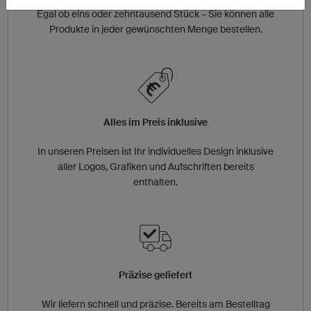
Egal ob eins oder zehntausend Stück – Sie können alle
Produkte in jeder gewünschten Menge bestellen.
Alles im Preis inklusive
In unseren Preisen ist Ihr individuelles Design inklusive
aller Logos, Grafiken und Aufschriften bereits
enthalten.
Präzise geliefert
Wir liefern schnell und präzise. Bereits am Bestelltag