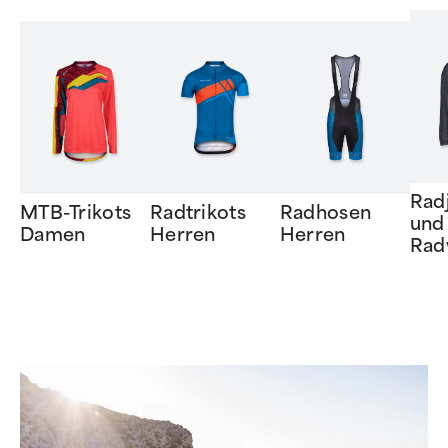
Rad
MTB-Trikots
Radtrikots
Radhosen
und
Damen
Herren
Herren
Rad
Item
1
of
6