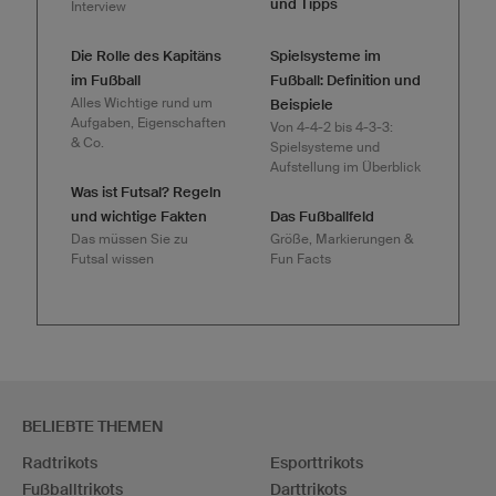
und Tipps
Interview
Die Rolle des Kapitäns
Spielsysteme im
im Fußball
Fußball: Definition und
Alles Wichtige rund um
Beispiele
Aufgaben, Eigenschaften
Von 4-4-2 bis 4-3-3:
& Co.
Spielsysteme und
Aufstellung im Überblick
Was ist Futsal? Regeln
und wichtige Fakten
Das Fußballfeld
Das müssen Sie zu
Größe, Markierungen &
Futsal wissen
Fun Facts
BELIEBTE THEMEN
Radtrikots
Esporttrikots
Fußballtrikots
Darttrikots