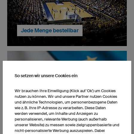
Qualität unsere Produkte und die
Arbeitsbedingungen unserer Mitarbeiter und können
die höchsten Standards garantieren.
Jede Menge bestellbar
Egal ob Einzelstück oder zehntausend Shirts – bei
uns ist jede Bestellmenge möglich. Ihre
So setzen wir unsere Cookies ein
Sportbekleidung erhalten Sie dank unserer
Produktion in Deutschland garantiert zum
Wir brauchen Ihre Einwilligung (Klick auf 'Ok') um Cookies
vereinbarten Termin.
nutzen zu können. Wir und unsere Partner nutzen Cookies
... weiter zu Eins oder Zehntausend
und ähnliche Technologien, um personenbezogene Daten
wie z. B. Ihre IP-Adresse zu verarbeiten. Diese Daten
Alles inklusive
werden verwendet, um Inhalte und Anzeigen zu
personalisieren, relevante Werbung (auch außerhalb
unserer Website) zu messen sowie zielgruppenbasierte und
nicht-personalisierte Werbung auszuspielen. Dabei