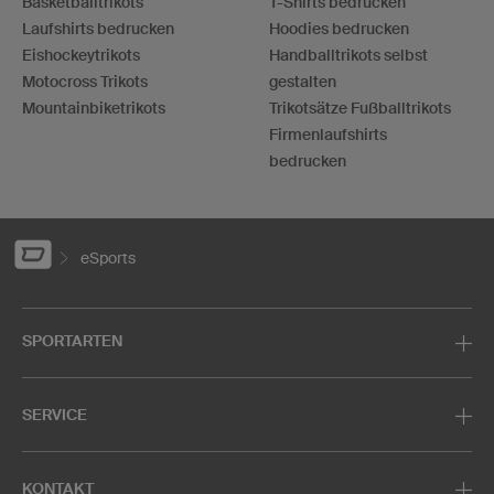
Basketballtrikots
T-Shirts bedrucken
Laufshirts bedrucken
Hoodies bedrucken
Eishockeytrikots
Handballtrikots selbst
Motocross Trikots
gestalten
Mountainbiketrikots
Trikotsätze Fußballtrikots
Firmenlaufshirts
bedrucken
eSports
SPORTARTEN
SERVICE
KONTAKT