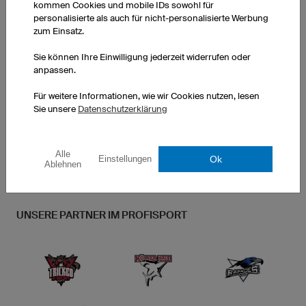
kommen Cookies und mobile IDs sowohl für
personalisierte als auch für nicht-personalisierte Werbung
zum Einsatz.
Bei owayo können Sie Ihre eSports-Trikots komplett
nach Ihren Wünschen designen. Individuelle
Sie können Ihre Einwilligung jederzeit widerrufen oder
Schriftzüge, Tags, Teamnamen, mehrfarbige Logos,
anpassen.
Wappen und sogar Fotos sind ohne Aufpreis möglich.
Für weitere Informationen, wie wir Cookies nutzen, lesen
... weiter zu MyDesign
Sie unsere
Datenschutzerklärung
Alle
Ok
Einstellungen
Ablehnen
UNSERE PARTNER IM PROFISPORT