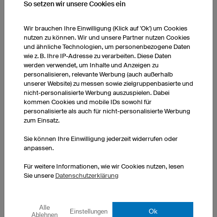
So setzen wir unsere Cookies ein
Wir brauchen Ihre Einwilligung (Klick auf 'Ok') um Cookies
nutzen zu können. Wir und unsere Partner nutzen Cookies
Turnbeutel Prime
und ähnliche Technologien, um personenbezogene Daten
Individuell gestaltbar
wie z. B. Ihre IP-Adresse zu verarbeiten. Diese Daten
Abriebfestes High-Tech-Material
werden verwendet, um Inhalte und Anzeigen zu
personalisieren, relevante Werbung (auch außerhalb
Seitenfach mit Reißverschluss
unserer Website) zu messen sowie zielgruppenbasierte und
1 Stück: CHF 27.00 pro Stück
nicht-personalisierte Werbung auszuspielen. Dabei
kommen Cookies und mobile IDs sowohl für
10 Stück: CHF 22.00 pro Stück
personalisierte als auch für nicht-personalisierte Werbung
50 Stück: CHF 22.00 pro Stück
zum Einsatz.
Sie können Ihre Einwilligung jederzeit widerrufen oder
anpassen.
Für weitere Informationen, wie wir Cookies nutzen, lesen
Sie unsere
Datenschutzerklärung
Alle
Ok
Einstellungen
Ablehnen