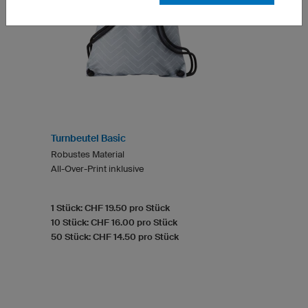
Turnbeutel Basic
Robustes Material
All-Over-Print inklusive
1 Stück: CHF 19.50 pro Stück
10 Stück: CHF 16.00 pro Stück
50 Stück: CHF 14.50 pro Stück