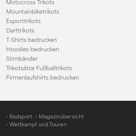
Motocross Trikots
Mountainbiketrikots
Esporttrikots
Darttrikots
T-Shirts bedrucken
Hoodies bedrucken
Stirnbänder
Trikotsätze Fußballtrikots
Firmenlaufshirts bedrucken
Radsport
Magazinübersicht
/
/
Wettkampf und Touren