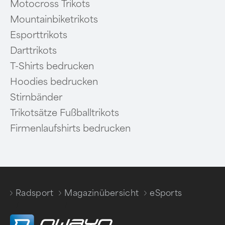
Motocross Trikots
Mountainbiketrikots
Esporttrikots
Darttrikots
T-Shirts bedrucken
Hoodies bedrucken
Stirnbänder
Trikotsätze Fußballtrikots
Firmenlaufshirts bedrucken
Radsport
Magazinübersicht
eSports
/
/