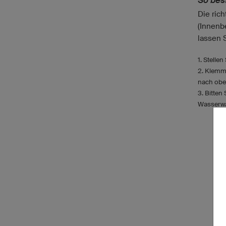
So bes
Die rich
(Innenb
lassen 
1. Stelle
2. Klemm
nach obe
3. Bitten
Wasserwa