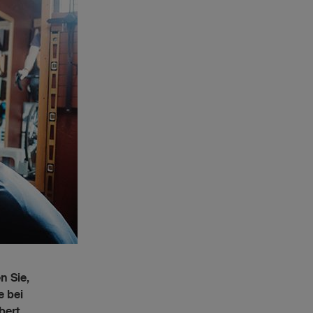
n Sie,
e bei
bert