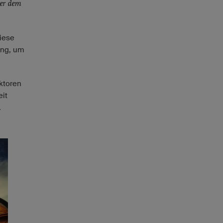
ter dem
diese
ung, um
ktoren
eit
.