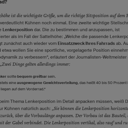
ad?
zhöhe ist die wichtigste Größe, um die richtige Sitzposition auf dem
 verdeutlicht Kühnen noch einmal. Eine zweite wichtige Stellsc
ie
Lenkerposition
dar. Die zu bestimmen und anzupassen, ist
ierter als im Fall der Sattelhöhe: „Welche die passende Lenkerpo
ngt zunächst auch wieder vom
Einsatzzweck Ihres Fahrrads
ab. A
 etwa wollen Sie eine sportliche, vorgelagerte Position einneh
odynamik zu verbessern“, erläutert der Journalisten-Weltmeister 
„Zwei Dinge gelten allerdings immer:
nker
sollte
bequem greifbar
sein.
t stets eine
ausgewogene Gewichtsverteilung
, das heißt 40 bis 50 Prozent 
liegen auf dem Vorderrad.“
beim Thema Lenkerposition im Detail anpacken müssen, weiß 
„Sie können die Lenkerposition horizonta
ur Kühnen natürlich auch:
zurück, über die Vorbaulänge anpassen. Der Vorbau ist das Bauteil, 
it der Gabel verbindet. Die Lenkerposition vertikal, also rauf und ru