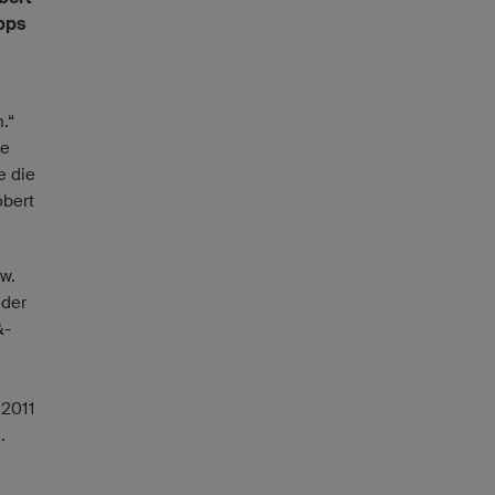
pps
.“
le
e die
obert
w.
 der
&-
 2011
.