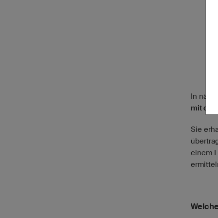
In näch
mit dem
Sie erh
übertra
einem L
ermittel
Welche 