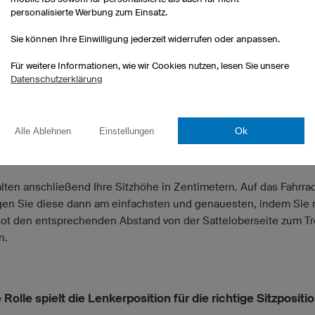
personalisierte Werbung zum Einsatz.
Sie können Ihre Einwilligung jederzeit widerrufen oder anpassen.
Für weitere Informationen, wie wir Cookies nutzen, lesen Sie unsere
Datenschutzerklärung
Ok
Alle Ablehnen
Einstellungen
sten Schritt müssen Sie die gemessene
Schrittlänge
(Innenbein
 Faktor 0,885 multiplizieren
.
alten anschließend Ihre Sitzhöhe in Zentimetern. Auf das Fahrra
gen Sie diese dann am einfachsten und genauesten, indem Sie 
ot den entsprechenden Abstand von der Satteloberseite zum Tr
n.
Rolle spielt die Lenkerposition für die richtige Sitzpositi