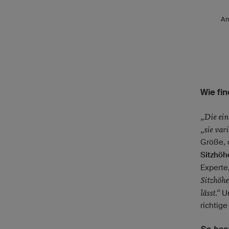
An
Wie fin
„Die ei
„sie var
Größe, 
Sitzhöh
Experte
Sitzhöhe
lässt.“
Un
richtig