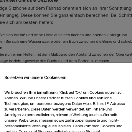
timmen Sie Ihre Sitzhöhe
tige Sitzhöhe auf dem Fahrrad orientiert sich an Ihrer Schrittlän
einlänge). Diese können Sie ganz einfach berechnen. Bei Schritt
Sie sich am besten helfen:
n Sie sich barfuß und ohne Hose auf einen flachen und ebenen Untergrund.
en Sie sich eine Wasserwaage oder ein Buch zwischen die Beine und schieb
n.
 Sie nun einen Helfer, mit dem Maßband den Abstand zwischen der Oberkant
age beziehungsweise des Buches und dem Boden zu messen.
So setzen wir unsere Cookies ein
Wir brauchen Ihre Einwilligung (Klick auf 'Ok') um Cookies nutzen zu
können. Wir und unsere Partner nutzen Cookies und ähnliche
Technologien, um personenbezogene Daten wie z. B. Ihre IP-Adresse
zu verarbeiten. Diese Daten werden verwendet, um Inhalte und
Anzeigen zu personalisieren, relevante Werbung (auch außerhalb
unserer Website) zu messen sowie zielgruppenbasierte und nicht-
personalisierte Werbung auszuspielen. Dabei kommen Cookies und
mobile IDs sowohl für personalisierte als auch für nicht-