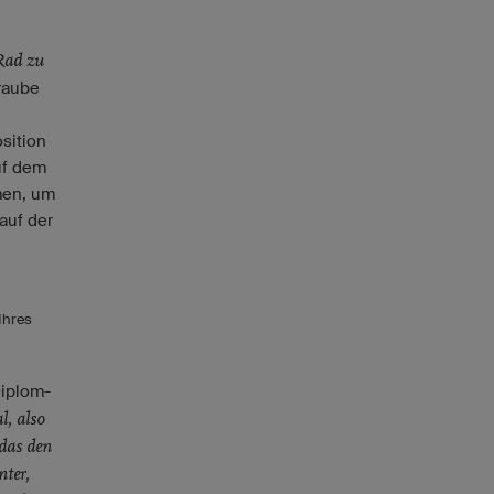
 Rad zu
hraube
sition
uf dem
men, um
auf der
Ihres
Diplom-
l, also
das den
nter,