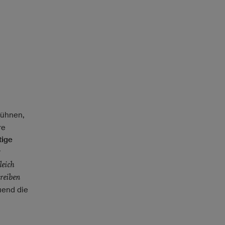
Kühnen,
re
tige
r
leich
reiben
uend die