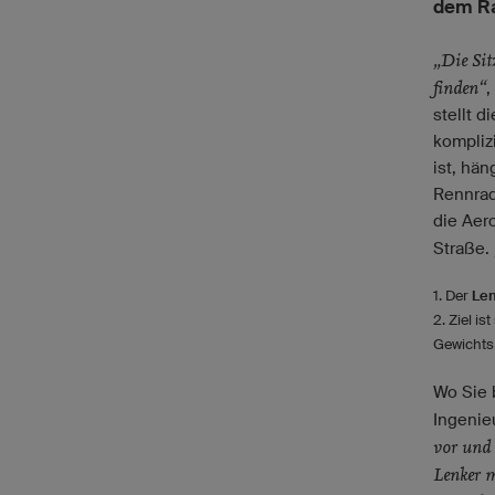
dem R
„Die Sit
finden“
,
stellt d
kompliz
ist, hä
Rennrad
die Aer
Straße.
1. Der
Le
2. Ziel is
Gewichts 
Wo Sie 
Ingenie
vor und 
Lenker m