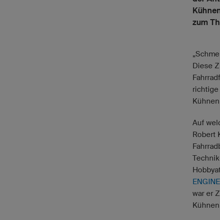
Kühnen 
zum The
„Schmer
Diese Z
Fahrrad
richtig
Kühnen
Auf wel
Robert 
Fahrrad
Technik
Hobbyat
ENGINE
war er 
Kühnen