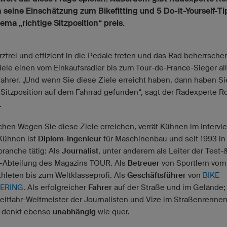
seine Einschätzung zum Bikefitting und 5 Do-it-Yourself-Ti
ma „richtige Sitzposition“ preis.
zfrei und effizient in die Pedale treten und das Rad beherrschen
iele einen vom Einkaufsradler bis zum Tour-de-France-Sieger al
fahrer. „Und wenn Sie diese Ziele erreicht haben, dann haben Si
e Sitzposition auf dem Fahrrad gefunden“, sagt der Radexperte R
.
chen Wegen Sie diese Ziele erreichen, verrät Kühnen im Intervie
Kühnen ist
Diplom-Ingenieur
für Maschinenbau und seit 1993 in
branche tätig: Als
Journalist
, unter anderem als Leiter der Test-
-Abteilung des Magazins TOUR. Als
Betreuer
von Sportlern vom
hleten bis zum Weltklasseprofi. Als
Geschäftsführer
von
BIKE
ERING
. Als erfolgreicher
Fahrer
auf der Straße und im Gelände;
Zeitfahr-Weltmeister der Journalisten und Vize im Straßenrennen
 denkt ebenso
unabhängig
wie quer.