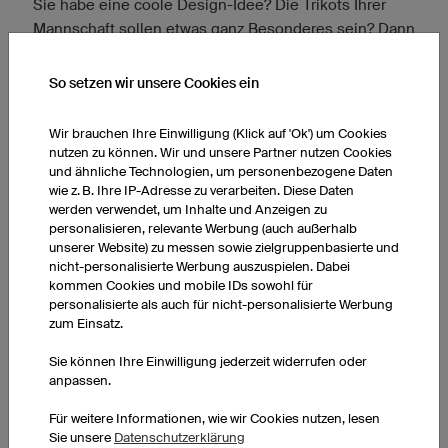
Sie habe eine coole Design-Idee? Die Trikots Ihrer
Mannschaft sollen etwas ganz Besonderes sein? Dann
haben Sie bei owayo die Option, Ihren Trikotsatz im
Sonderdesign
zu bestellen.
So setzen wir unsere Cookies ein
Unter Sonderdesigns verstehen wir Designs, die Sie
Wir brauchen Ihre Einwilligung (Klick auf 'Ok') um Cookies
komplett selbst entworfen haben. Für die Umsetzung
nutzen zu können. Wir und unsere Partner nutzen Cookies
Ihres Designwunsches berechnen wir nur eine
und ähnliche Technologien, um personenbezogene Daten
wie z. B. Ihre IP-Adresse zu verarbeiten. Diese Daten
einmalige Sonderdesignpauschale (zwischen 50,00
werden verwendet, um Inhalte und Anzeigen zu
und 150,00 €, je nach Aufwand). Sie können weitere
personalisieren, relevante Werbung (auch außerhalb
Exemplare Ihres Trikotdesigns natürlich jederzeit
unserer Website) zu messen sowie zielgruppenbasierte und
nicht-personalisierte Werbung auszuspielen. Dabei
nachbestellen, ohne erneut die Pauschale zu
kommen Cookies und mobile IDs sowohl für
bezahlen.
personalisierte als auch für nicht-personalisierte Werbung
zum Einsatz.
Erfahren Sie hier mehr zum
individuellen Teamdesign
Sie können Ihre Einwilligung jederzeit widerrufen oder
»
anpassen.
Oder nutzen Sie unseren
Design-Service
– unser
Für weitere Informationen, wie wir Cookies nutzen, lesen
Designteam unterstützt Sie bei der Umsetzung Ihrer
Sie unsere
Datenschutzerklärung