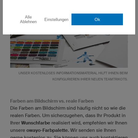
individuellen Trikotwünsche!
Alle
Ok
Einstellungen
Ablehnen
UNSER KOSTENLOSES
INFORMATIONSMATERIAL
HILFT IHNEN BEIM
KONFIGURIEREN IHRER NEUEN TEAMTRIKOTS.
Farben am Bildschirm vs. reale Farben
Die Farben am Bildschirm sind häufig nicht so wie die
realen Farben. Um sicherzugehen, dass Ihr Produkt in
Ihrer
Wunschfarbe
realisiert wird, empfehlen wir Ihnen
unsere
owayo-Farbpalette.
Wir senden sie Ihnen
gerne kostenlos zu. Sie können uns auch kontaktieren