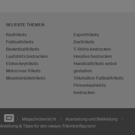
BELIEBTE THEMEN
Radtrikots
Esporttrikots
Fußballtrikots
Darttrikots
Basketballtrikots
T-Shirts bedrucken
Laufshirts bedrucken
Hoodies bedrucken
Eishockeytrikots
Handballtrikots selbst
Motocross Trikots
gestalten
Mountainbiketrikots
Trikotsätze Fußballtrikots
Firmenlaufshirts
bedrucken
Magazinübersicht
Ausrüstung und Bekleidung
Anleitung & Tipps für den owayo-Trikotkonfigurator