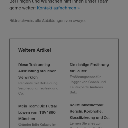
Bei Fragen und Wünschen hilft Ihnen unser Team
gerne weiter:
Kontakt aufnehmen »
Bildnachweis: alle Abbildungen von owayo.
Weitere Artikel
Diese Trailrunning-
Die richtige Ernährung
Ausrüstung brauchen
für Läufer
Ernährungstipps für
Sie wirklich
Jogger von Coach und
Packliste mit Bekleidung,
Laufexperte Andreas
Verpflegung, Technik und
Butz
Co.
Rollstuhlbasketball:
Mein Team: Die Futsal
Regeln, Korbhöhe,
Löwen vom TSV 1860
Klassifizierung und Co.
München
Lernen Sie alles zur
Gründer Edin Kulasic im