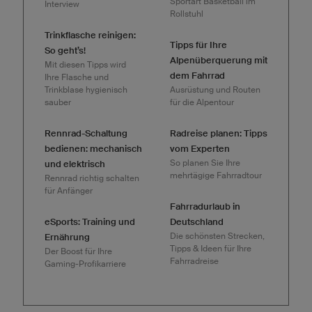
Sportart Basketball im
Interview
Rollstuhl
Trinkflasche reinigen:
Tipps für Ihre
So geht’s!
Alpenüberquerung mit
Mit diesen Tipps wird
dem Fahrrad
Ihre Flasche und
Trinkblase hygienisch
Ausrüstung und Routen
sauber
für die Alpentour
Rennrad-Schaltung
Radreise planen: Tipps
bedienen: mechanisch
vom Experten
So planen Sie Ihre
und elektrisch
mehrtägige Fahrradtour
Rennrad richtig schalten
für Anfänger
Fahrradurlaub in
eSports: Training und
Deutschland
Die schönsten Strecken,
Ernährung
Tipps & Ideen für Ihre
Der Boost für Ihre
Fahrradreise
Gaming-Profikarriere