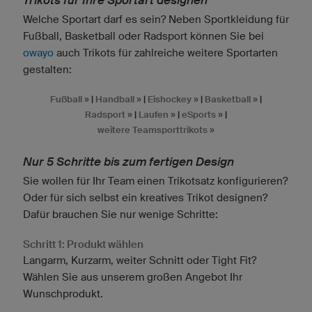
Trikots für Ihre Sportart designen
Welche Sportart darf es sein? Neben Sportkleidung für
Fußball, Basketball oder Radsport können Sie bei
owayo
auch Trikots für zahlreiche weitere Sportarten
gestalten:
Fußball »
|
Handball »
|
Eishockey »
|
Basketball »
|
Radsport »
|
Laufen »
|
eSports »
|
weitere Teamsporttrikots »
Nur 5 Schritte bis zum fertigen Design
Sie wollen für Ihr Team einen Trikotsatz konfigurieren?
Oder für sich selbst ein kreatives Trikot designen?
Dafür brauchen Sie nur wenige Schritte:
Schritt 1: Produkt wählen
Langarm, Kurzarm, weiter Schnitt oder Tight Fit?
Wählen Sie aus unserem großen Angebot Ihr
Wunschprodukt.