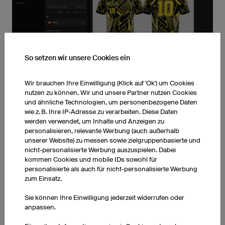
So setzen wir unsere Cookies ein
Wir brauchen Ihre Einwilligung (Klick auf 'Ok') um Cookies
nutzen zu können. Wir und unsere Partner nutzen Cookies
und ähnliche Technologien, um personenbezogene Daten
NOCH KEIN DESIGN? STARTEN SIE MIT DIESEM PROMPT
wie z. B. Ihre IP-Adresse zu verarbeiten. Diese Daten
werden verwendet, um Inhalte und Anzeigen zu
Öffnen Sie ein KI-Tool und kopieren Sie diesen Prompt als
personalisieren, relevante Werbung (auch außerhalb
unserer Website) zu messen sowie zielgruppenbasierte und
Ausgangspunkt:
nicht-personalisierte Werbung auszuspielen. Dabei
kommen Cookies und mobile IDs sowohl für
"Erstelle ein individuelles Trikot für [Sportart], zeige Vorder- und
personalisierte als auch für nicht-personalisierte Werbung
Rückseite, mit einem auffälligen geometrischen Muster in den
zum Einsatz.
Teamfarben [Farbe 1] und [Farbe 2]. Der Stil sollte klar, grafisch
und kontrastreich sein, geeignet für den Sublimationsdruck.
Sie können Ihre Einwilligung jederzeit widerrufen oder
Integriere den Teamnamen '[Teamname]' sowie die
anpassen.
Numme'[Nummer]'."