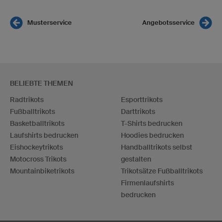
Musterservice
Angebotsservice
BELIEBTE THEMEN
Radtrikots
Esporttrikots
Fußballtrikots
Darttrikots
Basketballtrikots
T-Shirts bedrucken
Laufshirts bedrucken
Hoodies bedrucken
Eishockeytrikots
Handballtrikots selbst
Motocross Trikots
gestalten
Mountainbiketrikots
Trikotsätze Fußballtrikots
Firmenlaufshirts
bedrucken