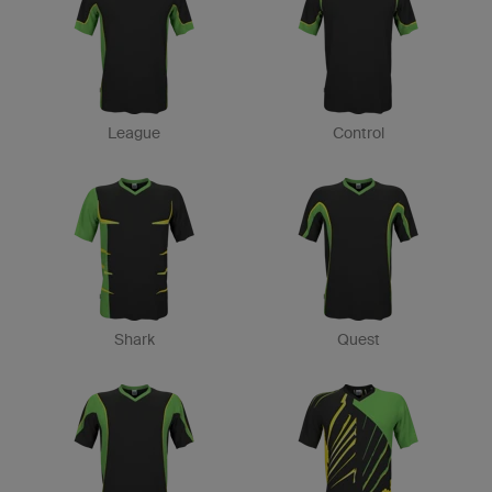
League
Control
Shark
Quest