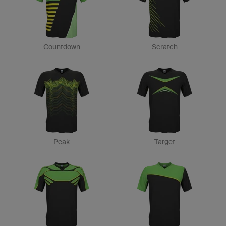
Countdown
Scratch
Peak
Target