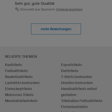
Sehr gut, gute Qualität
Übersetzt aus Spanisch
Original anzeigen
mehr Bewertungen
BELIEBTE THEMEN
Radtrikots
Esporttrikots
Fußballtrikots
Darttrikots
Basketballtrikots
T-Shirts bedrucken
Laufshirts bedrucken
Hoodies bedrucken
Eishockeytrikots
Handballtrikots selbst
Motocross Trikots
gestalten
Mountainbiketrikots
Trikotsätze Fußballtrikots
Firmenlaufshirts