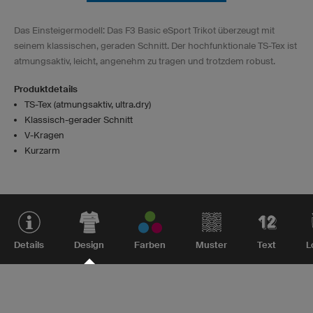
Das Einsteigermodell: Das F3 Basic eSport Trikot überzeugt mit
seinem klassischen, geraden Schnitt. Der hochfunktionale TS-Tex ist
atmungsaktiv, leicht, angenehm zu tragen und trotzdem robust.
Produktdetails
TS-Tex (atmungsaktiv, ultra.dry)
Klassisch-gerader Schnitt
V-Kragen
Kurzarm
Details
Design
Farben
Muster
Text
L