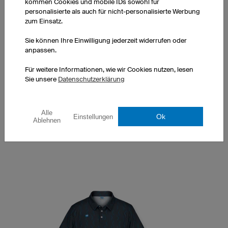
kommen Cookies und mobile IDs sowohl für
personalisierte als auch für nicht-personalisierte Werbung
zum Einsatz.
Sie können Ihre Einwilligung jederzeit widerrufen oder
anpassen.
Poloshirt Classic Damen
Klassischer Polokragen
Für weitere Informationen, wie wir Cookies nutzen, lesen
Taillierte Passform
Sie unsere
Datenschutzerklärung
exkl. Druckkosten
1 Stück: CHF 12.50 pro Stück
Alle
10 Stück: CHF 10.50 pro Stück
Ok
Einstellungen
Ablehnen
50 Stück: CHF 8.60 pro Stück