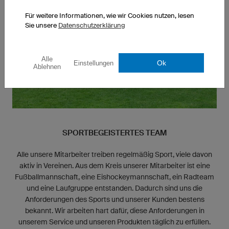
Für weitere Informationen, wie wir Cookies nutzen, lesen
Sie unsere
Datenschutzerklärung
Alle
Ok
Einstellungen
Ablehnen
SPORTBEGEISTERTES TEAM
Alle unsere Mitarbeiter treiben regelmäßig Sport, viele davon
aktiv in Vereinen. Aus dem Kreis unserer Mitarbeiter ist eine
Fußballmannschaft, eine Eishockeymannschaft, ein Radteam
und eine Laufgruppe entstanden. Dadurch sind uns die
Anforderungen des Sports und unserer Kunden bestens
bekannt. Wir arbeiten hart dafür, diese Anforderungen in
unserem Service und unseren Produkten täglich zu erfüllen.