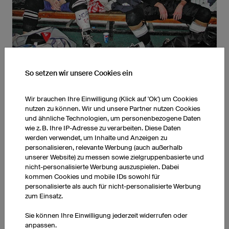
So setzen wir unsere Cookies ein
GESCHICHTE
Wir brauchen Ihre Einwilligung (Klick auf 'Ok') um Cookies
Gegründet wurde owayo im Jahr 2001 von drei Sportlern im
nutzen zu können. Wir und unsere Partner nutzen Cookies
Wirtshaus. Dann ging alles ganz schnell. Einen sehr intensiven
und ähnliche Technologien, um personenbezogene Daten
wie z. B. Ihre IP-Adresse zu verarbeiten. Diese Daten
Wimpernschlag später arbeiten wir auf 14.000 qm Büro- und
werden verwendet, um Inhalte und Anzeigen zu
Produktionsfläche und verkaufen unsere Produkte in 167
personalisieren, relevante Werbung (auch außerhalb
Länder. Wir treiben immer noch gerne gemeinsam Sport und
unserer Website) zu messen sowie zielgruppenbasierte und
gehen danach auf ein Gedenkbier.
nicht-personalisierte Werbung auszuspielen. Dabei
kommen Cookies und mobile IDs sowohl für
personalisierte als auch für nicht-personalisierte Werbung
zum Einsatz.
Sie können Ihre Einwilligung jederzeit widerrufen oder
anpassen.