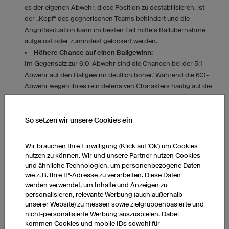
es der eigenen Abwehr, diese Position zu destabilisieren, ist
der „Kopf“ des gegnerischen Teams behindert und die
Angriffssituation kann im besten Fall mittels Ballübernahme
aufgelöst oder zumindest gelockert werden.
Höhere Chance auf einen Ballgewinn:
Im Gegensatz zur 6:0-Abwehr sind die Chancen bei der 5:1-
Abwehr auf den Ballgewinn deutlich höher: Während die 6:0-
Abwehr wegen ihres rein defensiven Charakters häufig auf die
reine Verhinderung von Torchancen hinarbeitet, kann die 5:1-
Deckung den Kontakt zwischen gegnerischem Spielmacher
So setzen wir unsere Cookies ein
und Kreisläufer stören und so ein effektives Gegenstoßspiel
durch ihren offensiveren Charakter ermöglichen.
Wir brauchen Ihre Einwilligung (Klick auf 'Ok') um Cookies
Nachteile der 5:1-Abwehr
nutzen zu können. Wir und unsere Partner nutzen Cookies
und ähnliche Technologien, um personenbezogene Daten
wie z. B. Ihre IP-Adresse zu verarbeiten. Diese Daten
Geringere Deckung in der Nahwurfzone:
werden verwendet, um Inhalte und Anzeigen zu
Weil ein Spieler (VM) aus dem kompakten Abwehrverbund der
personalisieren, relevante Werbung (auch außerhalb
6-Meter-Linie heraustreten muss, um den gegnerischen
unserer Website) zu messen sowie zielgruppenbasierte und
Spielaufbau zu stören, besteht durch weitere Freiräume
nicht-personalisierte Werbung auszuspielen. Dabei
erhöhtes Risiko für Lücken in der Nahwurfzone. Kommt es
kommen Cookies und mobile IDs sowohl für