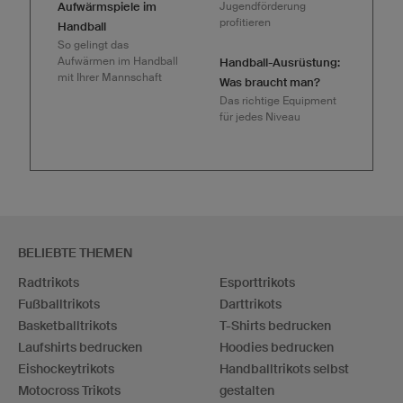
Aufwärmspiele im
Jugendförderung
profitieren
Handball
So gelingt das
Aufwärmen im Handball
Handball-Ausrüstung:
mit Ihrer Mannschaft
Was braucht man?
Das richtige Equipment
für jedes Niveau
BELIEBTE THEMEN
Radtrikots
Esporttrikots
Fußballtrikots
Darttrikots
Basketballtrikots
T-Shirts bedrucken
Laufshirts bedrucken
Hoodies bedrucken
Eishockeytrikots
Handballtrikots selbst
Motocross Trikots
gestalten