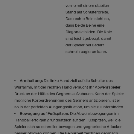
vorne mit einem stabilen
Stand auf Schulterbreite.
Das rechte Bein steht so,
dass beide Beine eine
Diagonale bilden. Die Knie
sind leicht gebeugt, damit
der Spieler bei Bedarf
schnell reagieren kann.
Armhaltung:
Die linke Hand zielt auf die Schulter des
Wurfarms, mit der rechten Hand versucht Ihr Abwehrspieler
Druck an der Hüfte des Gegners aufzubauen. Kann der Spieler
mögliche Körperdrehungen des Gegners antizipieren, ist er
so in der perfekten Ausgangssituation, um sie zu unterbinden.
Bewegung auf Fußspitzen:
Die Abwehrbewegungen im
Handball erfolgen grundsätzlich auf den Fußspitzen, weil die
Spieler sich so schneller bewegen und gegnerische Attacken
besser blocken können. Die Beinarbeit zeichnen demnach