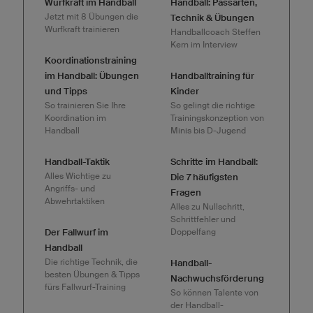
Wurfkraft im Handball
Handball: Passarten,
Jetzt mit 8 Übungen die
Technik & Übungen
Wurfkraft trainieren
Handballcoach Steffen
Kern im Interview
Koordinationstraining
im Handball: Übungen
Handballtraining für
und Tipps
Kinder
So trainieren Sie Ihre
So gelingt die richtige
Koordination im
Trainingskonzeption von
Handball
Minis bis D-Jugend
Handball-Taktik
Schritte im Handball:
Alles Wichtige zu
Die 7 häufigsten
Angriffs- und
Fragen
Abwehrtaktiken
Alles zu Nullschritt,
Schrittfehler und
Der Fallwurf im
Doppelfang
Handball
Die richtige Technik, die
Handball-
besten Übungen & Tipps
Nachwuchsförderung
fürs Fallwurf-Training
So können Talente von
der Handball-