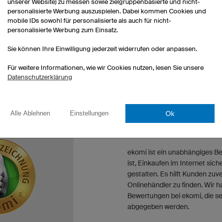
unserer Website) zu messen sowie zielgruppenbasierte und nicht-
5.2026
personalisierte Werbung auszuspielen. Dabei kommen Cookies und
mobile IDs sowohl für personalisierte als auch für nicht-
ät. Es hat den Kleinen und die Eltern begeistert 😉
personalisierte Werbung zum Einsatz.
l anzeigen
Sie können Ihre Einwilligung jederzeit widerrufen oder anpassen.
Für weitere Informationen, wie wir Cookies nutzen, lesen Sie unsere
mehr Bewertungen
Datenschutzerklärung
Ok
Alle Ablehnen
Einstellungen
EKOMI
ekomi ist ein unabhängiges Be
ist, Einkaufen im Internet sic
gestalten. Es hilft Kunden zuv
Onlinehändler zu finden. Wir h
Bewertungen bei ekomi, die se
abgegeben werden.