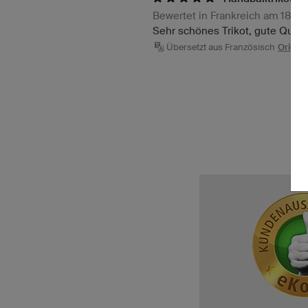
Bewertet in Frankreich am 18.0
Sehr schönes Trikot, gute Qualit
Übersetzt aus Französisch
Origina