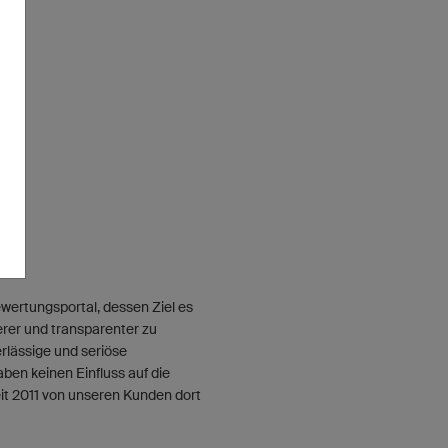
wertungsportal, dessen Ziel es
herer und transparenter zu
erlässige und seriöse
aben keinen Einfluss auf die
it 2011 von unseren Kunden dort