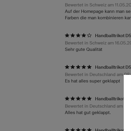
Bewertet in Schweiz am 11.05.2
Auf der Homepage kann man sehr 
Farben die man kombinieren kann
Handballtrikot D5
Bewertet in Schweiz am 16.05.
Sehr gute Qualität
Handballtrikot D5
Bewertet in Deutschland am 08
Es hat alles super geklappt
Handballtrikot D5
Bewertet in Deutschland am 13
Alles hat gut geklappt.
Handballtrikot F1