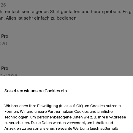
026
einfach sein eigenes Shirt gestalten und herumpröbeln. Es gibt
. Alles ist sehr einfach zu bedienen
 Pro
2026
 Pro
.05.2026
So setzen wir unsere Cookies ein
 Pro
Wir brauchen Ihre Einwilligung (Klick auf 'Ok') um Cookies nutzen zu
.04.2026
können. Wir und unsere Partner nutzen Cookies und ähnliche
Technologien, um personenbezogene Daten wie z. B. Ihre IP-Adresse
zu verarbeiten. Diese Daten werden verwendet, um Inhalte und
Anzeigen zu personalisieren, relevante Werbung (auch außerhalb
 Kids