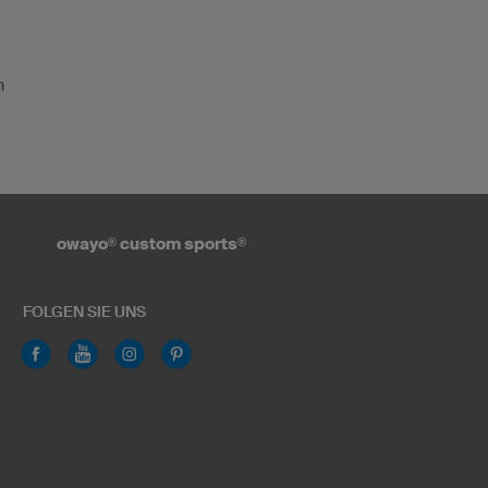
n
owayo
®
custom sports
®
FOLGEN SIE UNS