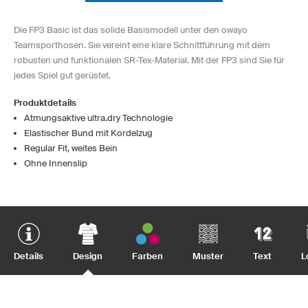
Die FP3 Basic ist das solide Basismodell unter den owayo
Teamsporthosen. Sie vereint eine klare Schnittführung mit dem
robusten und funktionalen SR-Tex-Material. Mit der FP3 sind Sie für
jedes Spiel gut gerüstet.
Produktdetails
Atmungsaktive ultra.dry Technologie
Elastischer Bund mit Kordelzug
Regular Fit, weites Bein
Ohne Innenslip
Details
Design
Farben
Muster
Text
L