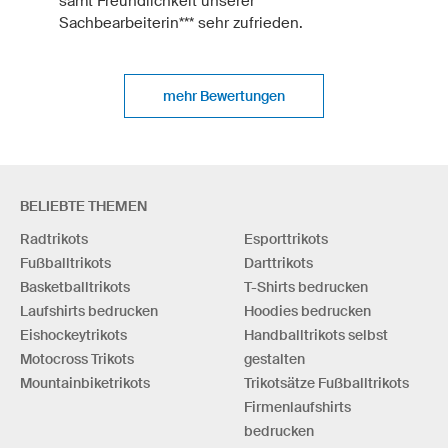
samt Freundlichkeit unserer
Sachbearbeiterin*** sehr zufrieden.
mehr Bewertungen
BELIEBTE THEMEN
Radtrikots
Esporttrikots
Fußballtrikots
Darttrikots
Basketballtrikots
T-Shirts bedrucken
Laufshirts bedrucken
Hoodies bedrucken
Eishockeytrikots
Handballtrikots selbst
Motocross Trikots
gestalten
Mountainbiketrikots
Trikotsätze Fußballtrikots
Firmenlaufshirts
bedrucken