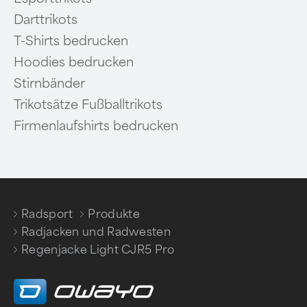
Darttrikots
T-Shirts bedrucken
Hoodies bedrucken
Stirnbänder
Trikotsätze Fußballtrikots
Firmenlaufshirts bedrucken
Radsport
Produkte
/
/
Radjacken und Radwesten
/
Regenjacke Light CJR5 Pro