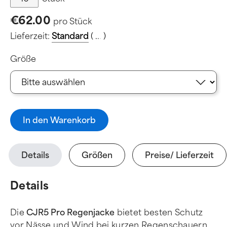
€62.00
pro Stück
Lieferzeit:
Standard
(
.
.
.
)
Größe
In den Warenkorb
Details
Größen
Preise/ Lieferzeit
Details
Die
CJR5 Pro Regenjacke
bietet besten Schutz
vor Nässe und Wind bei kurzen Regenschauern.