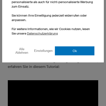
Der Schwung der Kettlebell kommt nicht aus Ihren
personalisierte als auch für nicht-personalisierte Werbung
Armen, sondern aus Ihrer Hüfte.
zum Einsatz.
Sie können Ihre Einwilligung jederzeit widerrufen oder
anpassen.
Im Gegensatz zu anderen Kettlebell-Übungen können
Für weitere Informationen, wie wir Cookies nutzen, lesen
Sie beim Kettlebell Swing ruhig eine schwerere
Sie unsere
Datenschutzerklärung
Kugelhantel wählen, da sie sonst nicht zum
Schwingen kommt und sich der Trainingseffekt nicht
Alle
einstellt.
Ok
Einstellungen
Ablehnen
Wie Sie die Kettlebell-Swing-Übung richtig ausführen,
erfahren Sie in diesem Tutorial: