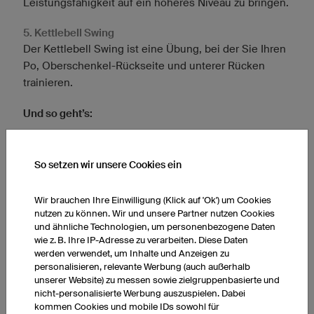
Leistungsfähigkeit auf ein höheres Niveau zu bringen.
5. Kettlebell Swing
Der Kettlebell Swing ist eine Übung, bei der Sie Ihren
Po, Oberschenkel-Rückseite und unterer Rücken
trainieren.
Und so geht’s:
Begeben Sie sich in die Ausgangsposition für den Kettlebell
Swing: Stellen Sie Ihre Beine schulterbreit auf.
So setzen wir unsere Cookies ein
Nehmen Sie die Kettlebell vor Ihrem Körper in beide Hände
und gehen Sie leicht in die Knie, um den Schwung zu starten.
Wir brauchen Ihre Einwilligung (Klick auf 'Ok') um Cookies
Achten Sie darauf, dass Ihr Rücken immer gerade bleibt.
nutzen zu können. Wir und unsere Partner nutzen Cookies
Schwingen Sie die Kugelhantel explosiv hoch, bis sie etwa auf
und ähnliche Technologien, um personenbezogene Daten
Brusthöhe ist. Führen Sie den Schwung dann nach unten,
wie z. B. Ihre IP-Adresse zu verarbeiten. Diese Daten
durch die Beine durch, nach hinten aus.
werden verwendet, um Inhalte und Anzeigen zu
personalisieren, relevante Werbung (auch außerhalb
unserer Website) zu messen sowie zielgruppenbasierte und
nicht-personalisierte Werbung auszuspielen. Dabei
WICHTIG:
kommen Cookies und mobile IDs sowohl für