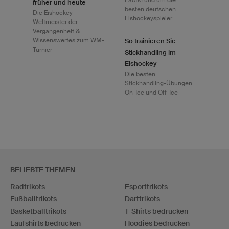
früher und heute
besten deutschen
Die Eishockey-
Eishockeyspieler
Weltmeister der
Vergangenheit &
Wissenswertes zum WM-
So trainieren Sie
Turnier
Stickhandling im
Eishockey
Die besten
Stickhandling-Übungen
On-Ice und Off-Ice
BELIEBTE THEMEN
Radtrikots
Esporttrikots
Fußballtrikots
Darttrikots
Basketballtrikots
T-Shirts bedrucken
Laufshirts bedrucken
Hoodies bedrucken