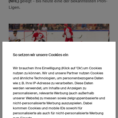
(NHL)
gelegt – bis heute eine der bekanntesten Profi-
Ligen.
So setzen wir unsere Cookies ein
Wir brauchen Ihre Einwilligung (Klick auf 'Ok') um Cookies
nutzen zu können. Wir und unsere Partner nutzen Cookies
und ähnliche Technologien, um personenbezogene Daten
wie z. B. Ihre IP-Adresse zu verarbeiten. Diese Daten
werden verwendet, um Inhalte und Anzeigen zu
personalisieren, relevante Werbung (auch außerhalb
unserer Website) zu messen sowie zielgruppenbasierte und
EISHOCKEY IST ERST SEIT 1904 EINE PROFESSIONELLE SPORTART,
nicht-personalisierte Werbung auszuspielen. Dabei
VORHER GALT SIE ALS AMATEUR-SPORT.
kommen Cookies und mobile IDs sowohl für
personalisierte als auch für nicht-personalisierte Werbung