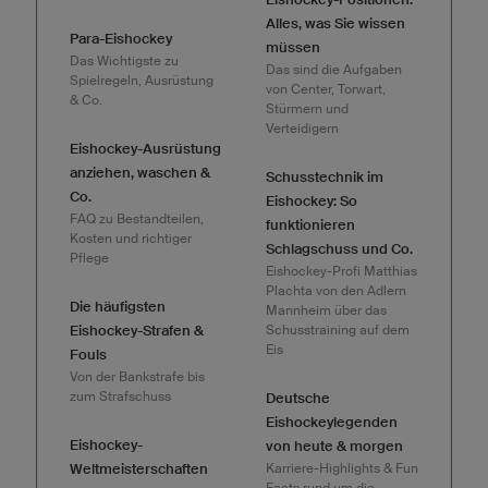
Alles, was Sie wissen
Para-Eishockey
müssen
Das Wichtigste zu
Das sind die Aufgaben
Spielregeln, Ausrüstung
von Center, Torwart,
& Co.
Stürmern und
Verteidigern
Eishockey-Ausrüstung
anziehen, waschen &
Schusstechnik im
Co.
Eishockey: So
FAQ zu Bestandteilen,
funktionieren
Kosten und richtiger
Schlagschuss und Co.
Pflege
Eishockey-Profi Matthias
Plachta von den Adlern
Die häufigsten
Mannheim über das
Eishockey-Strafen &
Schusstraining auf dem
Eis
Fouls
Von der Bankstrafe bis
zum Strafschuss
Deutsche
Eishockeylegenden
Eishockey-
von heute & morgen
Weltmeisterschaften
Karriere-Highlights & Fun
Facts rund um die