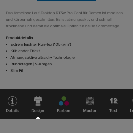
Das ärmellose Lauf-Tanktop RT5w Pro Cool für Damen ist modisch
und körpernah geschnitten. Es ist atmungsaktiv und schnell
trocknend und damit die optimale Option für heiße Sommertage.
Produktdetails
Extrem leichter Run-Tex (105 g/m²)
Kühlender Effekt
Atmungsaktive ultra.dry Technologie
Rundkragen | V-Kragen
Slim Fit
Details
Design
Farben
Muster
Text
L