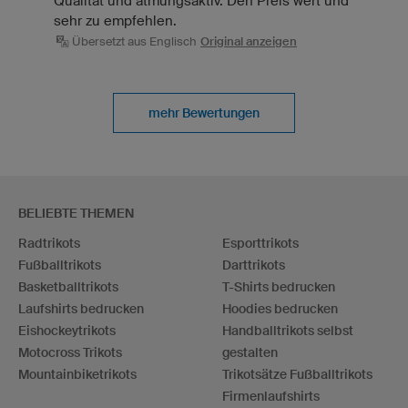
Qualität und atmungsaktiv. Den Preis wert und
sehr zu empfehlen.
Übersetzt aus Englisch
Original anzeigen
mehr Bewertungen
BELIEBTE THEMEN
Radtrikots
Esporttrikots
Fußballtrikots
Darttrikots
Basketballtrikots
T-Shirts bedrucken
Laufshirts bedrucken
Hoodies bedrucken
Eishockeytrikots
Handballtrikots selbst
Motocross Trikots
gestalten
Mountainbiketrikots
Trikotsätze Fußballtrikots
Firmenlaufshirts