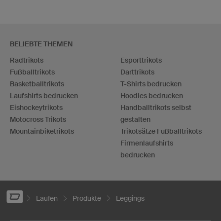
BELIEBTE THEMEN
Radtrikots
Esporttrikots
Fußballtrikots
Darttrikots
Basketballtrikots
T-Shirts bedrucken
Laufshirts bedrucken
Hoodies bedrucken
Eishockeytrikots
Handballtrikots selbst
Motocross Trikots
gestalten
Mountainbiketrikots
Trikotsätze Fußballtrikots
Firmenlaufshirts
bedrucken
Laufen
Produkte
Leggings