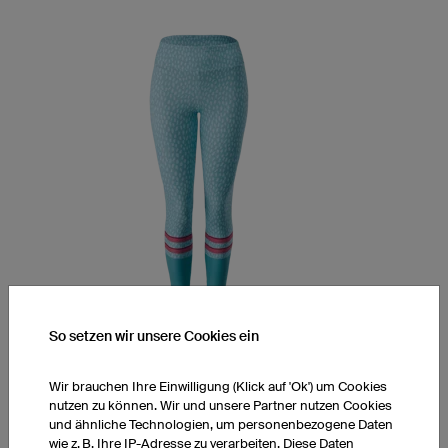
So setzen wir unsere Cookies ein
Leggings YPM5 Light
Midwaist, 7/8-Länge
Wir brauchen Ihre Einwilligung (Klick auf 'Ok') um Cookies
Extraleichtes LY-TEX Material
nutzen zu können. Wir und unsere Partner nutzen Cookies
ultra.dry Technologie
und ähnliche Technologien, um personenbezogene Daten
Höherer Bund am Rücken
wie z. B. Ihre IP-Adresse zu verarbeiten. Diese Daten