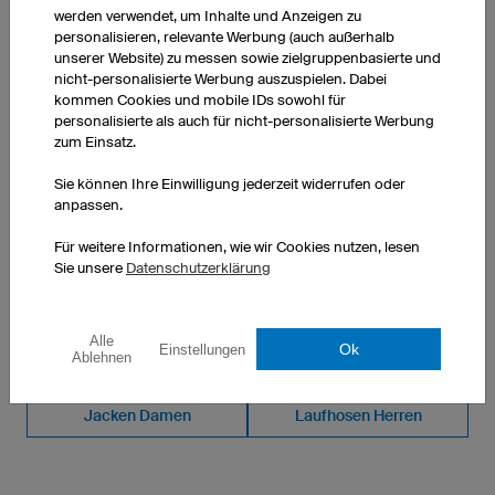
werden verwendet, um Inhalte und Anzeigen zu
1 Stück: CHF 78.00 pro Stück
personalisieren, relevante Werbung (auch außerhalb
10 Stück: CHF 51.00 pro Stück
unserer Website) zu messen sowie zielgruppenbasierte und
50 Stück: CHF 37.00 pro Stück
nicht-personalisierte Werbung auszuspielen. Dabei
kommen Cookies und mobile IDs sowohl für
personalisierte als auch für nicht-personalisierte Werbung
zum Einsatz.
Sie können Ihre Einwilligung jederzeit widerrufen oder
anpassen.
WEITERE PRODUKTE AUS UNSEREM SORTIMENT
Für weitere Informationen, wie wir Cookies nutzen, lesen
Sie unsere
Datenschutzerklärung
Lauftrikots Kinder
Bandanas
Alle
Laufhosen Damen
Lauftrikots Damen
Ok
Einstellungen
Ablehnen
Jacken Damen
Laufhosen Herren