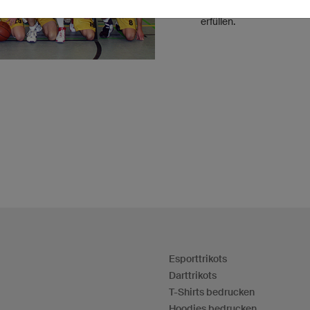
unserem Service und uns
erfüllen.
Esporttrikots
Darttrikots
T-Shirts bedrucken
Hoodies bedrucken