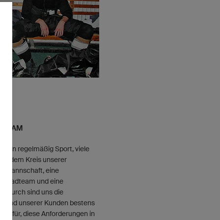
 TEAM
reiben regelmäßig Sport, viele
 Aus dem Kreis unserer
allmannschaft, eine
in Radteam und eine
Dadurch sind uns die
ts und unserer Kunden bestens
t dafür, diese Anforderungen in