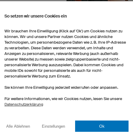
iben immer noch gerne
ach auf ein Gedenkbier.
So setzen wir unsere Cookies ein
Wir brauchen Ihre Einwilligung (Klick auf 'Ok') um Cookies nutzen zu
können. Wir und unsere Partner nutzen Cookies und ähnliche
Technologien, um personenbezogene Daten wie z. B. Ihre IP-Adresse
zu verarbeiten. Diese Daten werden verwendet, um Inhalte und
Anzeigen zu personalisieren, relevante Werbung (auch außerhalb
unserer Website) zu messen sowie zielgruppenbasierte und nicht-
personalisierte Werbung auszuspielen. Dabei kommen Cookies und
mobile IDs sowohl für personalisierte als auch für nicht-
personalisierte Werbung zum Einsatz.
SPORTBEGEISTERTES
Sie können Ihre Einwilligung jederzeit widerrufen oder anpassen.
Alle unsere Mitarbeiter t
davon aktiv in Vereinen.
Für weitere Informationen, wie wir Cookies nutzen, lesen Sie unsere
Mitarbeiter ist eine Fußb
Datenschutzerklärung
Eishockeymannschaft, e
Laufgruppe entstanden. 
Anforderungen des Spor
Ok
Alle Ablehnen
Einstellungen
bekannt. Wir arbeiten har