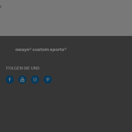
n
owayo
®
custom sports
®
FOLGEN SIE UNS