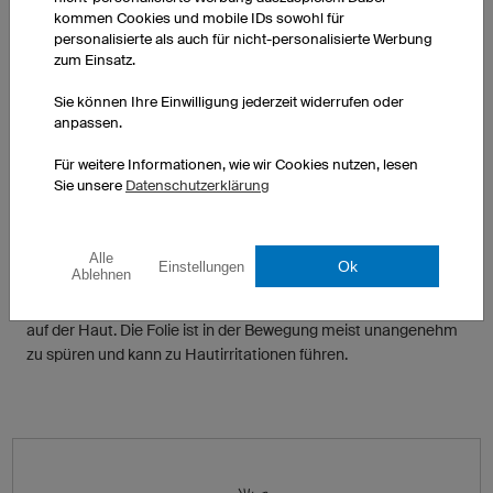
Mehrfarbigkeit kann mit Einschränkungen durch die
kommen Cookies und mobile IDs sowohl für
Bedruckung des Aufklebers erreicht werden.
personalisierte als auch für nicht-personalisierte Werbung
zum Einsatz.
Sie können Ihre Einwilligung jederzeit widerrufen oder
Feuchtigkeitstransport
anpassen.
Eine Beklebung verschließt den Stoff. Die Feuchtigkeit kann
Für weitere Informationen, wie wir Cookies nutzen, lesen
nicht mehr nach außen transportiert werden und sammelt sich
Sie unsere
Datenschutzerklärung
unangenehm auf der Haut.
Alle
Ok
Einstellungen
Ablehnen
Tragegefühl
Durch die Beklebung des Stoffes liegt dieser nicht mehr weich
auf der Haut. Die Folie ist in der Bewegung meist unangenehm
zu spüren und kann zu Hautirritationen führen.