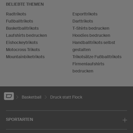
BELIEBTE THEMEN
Radtrikots
Esporttrikots
Fußballtrikots
Darttrikots
Basketballtrikots
T-Shirts bedrucken
Laufshirts bedrucken
Hoodies bedrucken
Eishockeytrikots
Handballtrikots selbst
Motocross Trikots
gestalten
Mountainbiketrikots
Trikotsätze Fußballtrikots
Firmenlaufshirts
bedrucken
Basketball
Druck statt Flock
SPORTARTEN