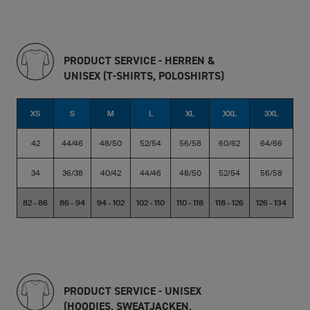
PRODUCT SERVICE - HERREN &
UNISEX (T-SHIRTS, POLOSHIRTS)
XS
S
M
L
XL
XXL
3XL
42
44/46
48/50
52/54
56/58
60/62
64/66
34
36/38
40/42
44/46
48/50
52/54
56/58
82 - 86
86 - 94
94 - 102
102 - 110
110 - 118
118 - 126
126 - 134
PRODUCT SERVICE - UNISEX
(HOODIES, SWEATJACKEN,