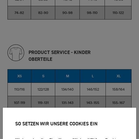
74-82
82-90
90-98
98-110
110-122
PRODUCT SERVICE - KINDER
OBERTEILE
XS
S
M
L
XL
110/116
122/128
134/140
146/152
158/164
107-119
119-131
131-143
143-155
155-167
SO SETZEN WIR UNSERE COOKIES EIN