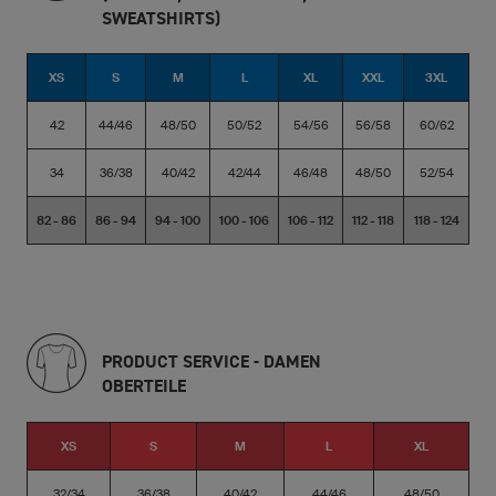
SWEATSHIRTS)
XS
S
M
L
XL
XXL
3XL
42
44/46
48/50
50/52
54/56
56/58
60/62
34
36/38
40/42
42/44
46/48
48/50
52/54
82 - 86
86 - 94
94 - 100
100 - 106
106 - 112
112 - 118
118 - 124
PRODUCT SERVICE - DAMEN
OBERTEILE
XS
S
M
L
XL
32/34
36/38
40/42
44/46
48/50