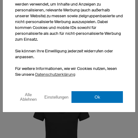
werden verwendet, um Inhalte und Anzeigen zu
personalisieren, relevante Werbung (auch außerhalb
unserer Website) zu messen sowie zielgruppenbasierte und
Longsleeve Classic
nicht-personalisierte Werbung auszuspielen. Dabei
Rundkragen
kommen Cookies und mobile IDs sowohl für
Passform für Herren
personalisierte als auch für nicht-personalisierte Werbung
exkl. Druckkosten
zum Einsatz.
1 Stück: CHF 11.50 pro Stück
Sie können Ihre Einwilligung jederzeit widerrufen oder
10 Stück: CHF 10.00 pro Stück
anpassen.
50 Stück: CHF 7.30 pro Stück
Für weitere Informationen, wie wir Cookies nutzen, lesen
Sie unsere
Datenschutzerklärung
Alle
Ok
Einstellungen
Ablehnen