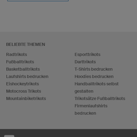
BELIEBTE THEMEN
Radtrikots
Esporttrikots
Fußballtrikots
Darttrikots
Basketballtrikots
T-Shirts bedrucken
Laufshirts bedrucken
Hoodies bedrucken
Eishockeytrikots
Handballtrikots selbst
Motocross Trikots
gestalten
Mountainbiketrikots
Trikotsätze Fußballtrikots
Firmenlaufshirts
bedrucken