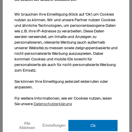
Wir brauchen Ihre Einwilligung (Klick auf 'Ok') um Cookies
nutzen zu können. Wir und unsere Partner nutzen Cookies
und ähnliche Technologien, um personenbezogene Daten
wie z. B. Ihre IP-Adresse zu verarbeiten. Diese Daten
T-Shirt V-Kragen
werden verwendet, um Inhalte und Anzeigen zu
V-Kragen
personalisieren, relevante Werbung (auch außerhalb
Passform für Herren
unserer Website) zu messen sowie zielgruppenbasierte und
exkl. Druckkosten
nicht-personalisierte Werbung auszuspielen. Dabei
kommen Cookies und mobile IDs sowohl für
1 Stück: CHF 9.60 pro Stück
personalisierte als auch für nicht-personalisierte Werbung
10 Stück: CHF 9.00 pro Stück
zum Einsatz.
50 Stück: CHF 6.00 pro Stück
Sie können Ihre Einwilligung jederzeit widerrufen oder
anpassen.
Für weitere Informationen, wie wir Cookies nutzen, lesen
Sie unsere
Datenschutzerklärung
Alle
Ok
Einstellungen
Ablehnen