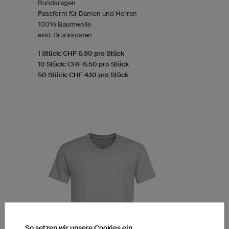
Rundkragen
Passform für Damen und Herren
100% Baumwolle
exkl. Druckkosten
1 Stück: CHF 6.90 pro Stück
10 Stück: CHF 6.50 pro Stück
50 Stück: CHF 4.10 pro Stück
So setzen wir unsere Cookies ein